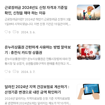
근로장려금 2024년도 신청 자격과 기준일
확인, 신청을 해야 하는 이유
글 내용
근로장려금이란? 2024년 하반기 근로장려금 신청이 3월
1일부터 시작되었습니다. 이번 신청 기간은 15일간이며,
개인당 한 번만 신청할 수 있습니다. 근로장려금은 소득 기
0
0
2024. 3. 6.
준 이하의 저소득층을 대상으로 지원하는 제도입니다. 근
로소득, 사업소득 또는 종교인소득에 따라 산정된 근로장
려금을 환급 형태로 지급하여 저소득 계층의 근로를 유인
온누리상품권 간편하게 사용하는 방법 알아보
하고 실질소득을 지원하기 위한 근로연계형 소득지원 제도
입니다. 근로장려금 신청 대상 기준 신청 대상은 소득 기준
기 : 충전식 카드형 상품권
글 내용
에 따라 결정됩니다. 2024년 기준으로 맞벌이 가구의 경
온누리상품권이란? 온누리상품권은 전통시장법에 따라 전
우 소득이 3,800만 원 미만인 가구가 대상에 포함됩니다.
통시장 및 상점가, 상권활성화구역의 판매를 촉진하고 지
사업자, 근로소득자, 종교인 등의 경우에도 소득에 따라 지
역경제 활성화를 위해 중소벤처기업부와 소상공인시장진
원이 결정됩니다. 다만, 부부합산 소득이 기준이 되며, 재산
0
0
2024. 3. 7.
흥공단이 발행하는 전통시장 및 상점가 전용 상품권입니
이 2억 4천만 원 이상인 경우에는..
다. 온누리상품권은 다른 결제 수단에 비해 구입과정에서 1
0%의 할인율과 연말정산 소득공제 시 40%의 혜택을 제
달라진 2024년 지역 건강보험료 계산하기 :
공하는 이점이 있습니다. 한 달간 200만 원 이내 이런 혜
택을 누릴 수 있으니 상당한 혜택임은 분명합니다. 그래서
산정기준 변경으로 내린 금액 확인하기
글 내용
많은 사람들이 사용하고 있습니다. 반면에 QR 결제 과정을
2024년 달라지는 지역의료보험 신정 기준 지역의료보험
거쳐야 하기에 상당히 번거롭습니다. 그래서 불편을 이유
료 관련하여 2024년도에는 달라지는 제도가 약 10가지