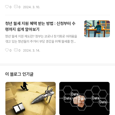
로 사용을 꺼려하는 사람들도 있습니다. 모바일 온누리상
있습니다. 그 가운데 의료보험료 산정과 직접 관련이 있어
품권 사용할 때 그런 점을 찾을 수 있습니다. 이에 온누리상
0
0
2024. 3. 10.
눈여겨보아야 할 부분은 세 가지 사항입니다. 그 세 가지는
품권을 사용하는 장점과 단점을 살펴보겠습니다. 장점..
보험료 신정 기준 변경, 재산 항목 보험료 기본 공제 확대,
자동차 항목 보험료 산정 폐지입니다. 이들에 대해 살펴보
청년 월세 지원 혜택 받는 방법 : 신청부터 수
고 자신의 지역의료보험료는 어떻게 변화가 되는지 알아봅
니다. 변경항목 (1) 건강·장기요양보험료 기준 2024년 건
령까지 쉽게 알아보기
글 내용
강보험료율이 동결되어 작년과 동일하게 부과되며 지역가
청년 월세 지원 제도란? 정부는 코로나 장기화로 어려움을
입자는 부과 점수당 금액이 208.4원으로 전년과 똑같습니
겪고 있는 청년들의 주거비 부담 경감을 위해 월세를 한시
다. 즉, 자신에게 부과된 항목 점수의 합계에 작년과 동일하
적으로 지원하기 시작하였습니다. 이 사업이 청년 월세 특
게 208.4원을 곱하면 보험료가 산정됩니다. - 지역보험료
0
0
2024. 3. 14.
별 지원(무주택 청년 월세 지원)으로서 청년들의 주거비 부
(월): 보험료 부과점수 x..
담을 완화하기 위해 국토교통부가 주관하여 시행하는 사업
입니다. 이 프로그램은 나이, 소득, 자산 등의 조건을 충족
하는 무주택 청년을 대상으로 합니다. 1차 사업은 2022년
8월부터 2023년 8월까지 진행되었으며, 총 9만 7000
이 블로그 인기글
명의 청년들이 월세 지원을 받았습니다. 무주택 청년 월세
특별지원은 모든 청년을 대상으로 지원되는 것이 아니며
나이, 소득, 자산 요건을 충족해야만 받을 수 있습니다. 올
해 2024년에는 제도가 어떻게 시행되고 혜택을 받을 수
있는 자격은 무엇인지 알아보..