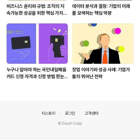
비즈니스 윤리와 규범: 조직의 지
데이터 분석과 결정: 기업의 미래
속가능한 성공을 위한 핵심 가치
를 모색하는 핵심 역량
도입
누구나 알아야 하는 국민내일배움
창업 이야기와 성공 사례: 기업가
카드 신청 자격과 신청 방법 한눈
들의 뛰어난 전략
에
의안내
티스토리
로그인
고객센터
© Daum Corp.