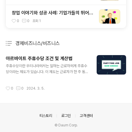
창업 이야기와 성공 사례: 기업가들의 뛰어난
전략
0
0
조회
1
경제비즈니스/비즈니스
분류 전체보기
주요 글 목록
아르바이트 주휴수당 조건 및 계산법
글 내용
주휴수당이란 우리나라에서는 일하는 근로자에게 주휴수
당이라는 제도가 있습니다. 이 제도는 근로자가 한 주 동안
정해진 근무일에 출근하여 소정 근로시간을 채웠을 경우,
반드시 1회 이상의 유급 휴일을 제공해야 한다는 내용을 포
작성시간
0
0
2024. 3. 5.
함하고 있습니다. 다시 말해, 주 5일 근무제를 적용하는 곳
에서는 근로자가 일주일에 하루 이상의 휴일을 취할 수 있
도록 해야 합니다. 따라서 사용자는 주휴일에 통상적인 근
로일의 하루치 임금(일당)을 주급과 별도로 산정하여 근로
자에게 지급하고, 지급되는 사실을 사전에 서면으로 통보
의안내
티스토리
로그인
고객센터
해야 합니다. 주휴일은 법에서 별도로 정하고 있는 요일이
없으므로 반드시 일요일이어야 할 필요는 없습니다. 근로
© Daum Corp.
형태에 따라서는 주중이 주휴일이 될 수 있습니다. 이 유급