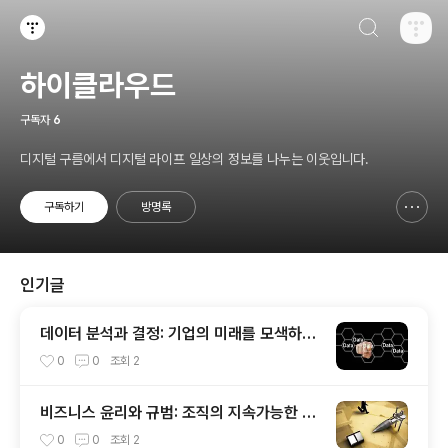
검색하기
티스토리
하이클라우드
구독자
6
디지털 구름에서 디지털 라이프 일상의 정보를 나누는 이웃입니다.
구독하기
방명록
신고하기 레이어
열기
인기글
데이터 분석과 결정: 기업의 미래를 모색하는
핵심 역량
0
0
조회
2
비즈니스 윤리와 규범: 조직의 지속가능한 성
공을 위한 핵심 가치 도입
0
0
조회
2