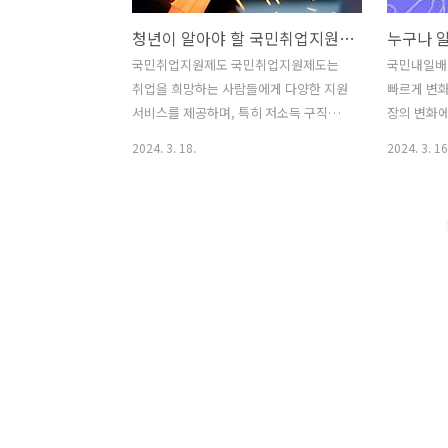
청년이 알아야 할 국민취업지원제도 프로그램 : 대상 청년 연령 확대 및 구직촉진수당 요건
국민취업지원제도 국민취업지원제도는
국민내일배
취업을 희망하는 사람들에게 다양한 지원
빠르게 변
서비스를 제공하며, 특히 저소득 구직자
장의 변화에
들에게는 생계를 유지할 수 있는 최소한
접 직업능
2024. 3. 18.
2024. 3. 16
의 소득까지 지원하는 한국형 실업부조입
지원하는 제
니다. 이 프로그램의 목적은 취업을 원하
면 취업이나
는 사람들이 필요로 하는 다양한 서비스
취득이나 교
를 종합적으로 제공하여 취업에 성공할
을 고용노
수 있도록 돕는 것입니다. 국민취업지원
다. 실업 
제도에 참여하기 위해서는 특정 자격 요
는 대학생이
건을 충족해야 합니다. 이러한 자격을 갖
자격증 취
춘 사람들에게는 취업과 관련된 다양한
위해 관심이
지원 서비스와 수당을 제공합니다. 저소
분들을 위
득 구직자들도 안정적으로 생활하면서 취
드를 제공하
업 준비를 할 수 있도록 지원하는 것입니
하면 취업이
다. 지원 방향 저소득층 소득지원 강화 저
비용을 정부