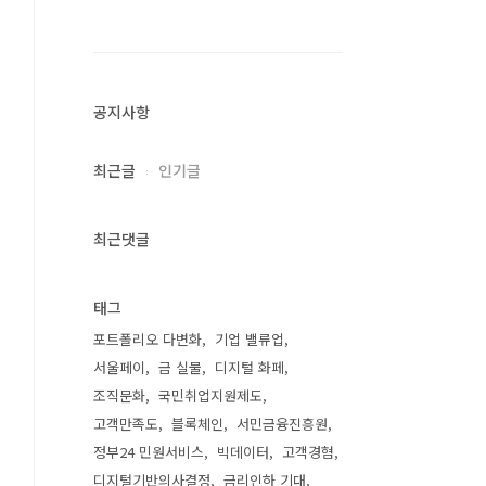
공지사항
최근글
인기글
최근댓글
태그
포트폴리오 다변화
기업 밸류업
서울페이
금 실물
디지털 화페
조직문화
국민취업지원제도
고객만족도
블록체인
서민금융진흥원
정부24 민원서비스
빅데이터
고객경혐
디지털기반의사결정
금리인하 기대