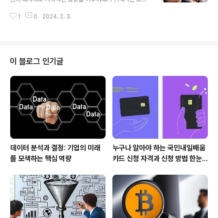
통해 사회적 책임을 다져야 합니다. 환경보호, 고용 기회 제
과 능력 개발이 중요한 역할을 합니다. 이 글에서는 코칭의
공, 공익 활동 참여 등은 비즈니스가 사회에 기여하는 방식
1
0
2024. 2. 3.
개념과 기본 원리, 능력 개발의 중요성, 그리고 성공적인 전
의 한 예다. 3. 고객 만족도 향상: 비즈니스 윤리는 제품과
략들에 대해 알아보겠습니다. 코칭의 본질과 개념 코칭은
서비스의 품질을 ..
개인 또는 팀이 목표를 달성하고 개인적 성장을 이루어내
기 위해 외부 전문가인 코치로부터 지도받는 프로세스입니
다. 이는 지속적인 피드백과 목표 지향적인 계획 수립을 통
이 블로그 인기글
해 개인이나 팀의 능력을 최대한 발휘하도록 도와주는 인
간 중심의 접근 방식입니다. 코치는 경험이 풍부하고 전문
성을 갖춘 인물로서, 개인의 잠재력을 최대한 발휘하고 학
습을 촉진하여 성과 향상을 이끌어내는 역할을 수행합니
다. 코칭의 핵심원리 성공적인 코칭을 위해 몇 가..
데이터 분석과 결정: 기업의 미래
누구나 알아야 하는 국민내일배움
를 모색하는 핵심 역량
카드 신청 자격과 신청 방법 한눈
에