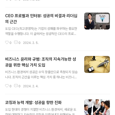
브랜딩은 새로운 시대의 전략으로 떠오르고 있습니다. 고
객의 데이터를 분석하고 개인에게 맞춤화된 경험을 제공함
으로써 기업은 고객과의 유대감을 강화하고 경쟁력을 확보
CEO 프로필과 인터뷰: 성공의 비결과 리더십
할 수 있습니다. 인공지능과 퍼스널 브랜딩의 결합은 혁신
적인 비즈니스 모델의 탄생을 이끌어내고 있으며, 앞으로
의 근간
글 내용
더 많은 기업들이 이를 적극적으로 채택할 것으로 기대됩
도입 CEO(최고경영자)는 기업의 성패를 좌우하는 중요한
니다. 1. 인공지능 기반의 퍼스널 브랜딩의 개념 인공지능
역할을 수행합니다. 이 글에서는 성공적인 CEO의 프로필
기반의 퍼스널 브랜딩은 고객과의 관계를 개인화하고 브랜
과 인터뷰를 통해 얻을 수 있는 통찰력에 초점을 맞춰보겠
드 경험을 최적화하는 전략입니다. 이는 인공지능 기술을
0
0
2024. 2. 5.
습니다. 그리고 현대 비즈니스 환경에서 성공을 이룬 몇몇
활용하여 고객의 행동 패턴, 취향, 관심사 등을 실시간..
CEO의 사례를 통해 그들의 리더십의 근간을 살펴보겠습
니다. CEO 프로필의 중요성 CEO 프로필은 기업의 리더
비즈니스 윤리와 규범: 조직의 지속가능한 성
를 소개하고 그들의 전문성, 경력, 비전, 가치관 등을 간결
하게 담아내는 중요한 자료입니다. 이는 기업의 외부 인식
공을 위한 핵심 가치 도입
글 내용
뿐만 아니라 내부 구성원들과의 소통에도 영향을 미칩니
비즈니스 환경에서 성공은 수익 창출만으로 측정되지 않습
다. CEO의 전문성과 경력은 기업이 어떤 분야에서 경쟁력
니다. 조직의 근간을 이루는 핵심 가치 중 하나는 비즈니스
을 확보하고 있는지를 나타내며, 비전과 가치관은 기업의
윤리와 규범입니다. 이 글에서는 비즈니스 윤리의 중요성,
방향성과 문화를 전달합니다. 또한, CEO의 인간적인 측면
0
0
2024. 2. 4.
규범 준수의 의의, 그리고 조직의 지속가능한 성공을 위한
은 조직 구성원들과의 연결을 강화하고 신..
관리 전략에 대해 살펴보겠습니다. 비즈니스 윤리의 중요
성 1. 신뢰 구축: 비즈니스 윤리는 공정하고 투명한 거래로
코칭과 능력 개발: 성공을 향한 진화
신뢰를 구축하는 데에 기여합니다. 신뢰는 고객, 파트너, 직
글 내용
원, 그리고 사회 전체와의 긍정적인 관계를 형성하는 핵심
도입 현대의 경쟁이 치열한 비즈니스 환경에서, 새로운 도
적인 요소입니다. 2. 사회적 책임: 조직은 비즈니스 활동을
전에 대처하고 지속적인 성장을 이루어내기 위해서는 코칭