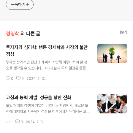
구독하기
더보기
경영학
의 다른 글
투자자의 심리학: 행동 경제학과 시장의 불안
정성
글 내용
투자는 합리적인 판단과 계획에 기반해 이루어져야 할 것
으로 생각될 수 있습니다. 그러나 실제 투자 결정은 종종 감
정과 심리적 요인에 의해 영향을 받습니다. 이러한 투자자
0
0
2024. 2. 12.
의 심리적 특성과 행동 경제학적 이론은 시장의 불안정성
을 이해하고 예측하는 데 중요한 역할을 합니다. 1. 행동 경
제학은 무엇인가? 행동 경제학은 경제학의 한 분야로, 사람
코칭과 능력 개발: 성공을 향한 진화
들의 심리적, 인지적, 사회적 특성이 경제적 결정에 미치는
글 내용
영향을 연구합니다. 다시 말해 인간의 행동이 합리적이지
도입 현대의 경쟁이 치열한 비즈니스 환경에서, 새로운 도
않은 경우를 연구하는 경제학의 한 분야입니다. 소비자들
전에 대처하고 지속적인 성장을 이루어내기 위해서는 코칭
이 자신의 이익을 극대화하기 위해 합리적인 선택을 하는
과 능력 개발이 중요한 역할을 합니다. 이 글에서는 코칭의
것이 아니라, 감정적 요인이나 인지적 편향에 따라 선택을
1
0
2024. 2. 3.
개념과 기본 원리, 능력 개발의 중요성, 그리고 성공적인 전
하는 경우가 있습니다. 예를 들어, 사람들이 가격이 싼 상품
략들에 대해 알아보겠습니다. 코칭의 본질과 개념 코칭은