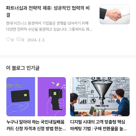
을 구매하는 것이 합리적이라고 생..
개인 또는 팀이 목표를 달성하고 개인적 성장을 이루어내
파트너십과 전략적 제휴: 성공적인 협력의 비
기 위해 외부 전문가인 코치로부터 지도받는 프로세스입니
다. 이는 지속적인 피드백과 목표 지향적인 계획 수립을 통
결
글 내용
해 개인이나 팀의 능력을 최대한 발휘하도록 도와주는 인
현대 비즈니스 환경에서 기업들은 경쟁을 넘어서기 위해
간 중심의 접근 방식입니다. 코치는 경험이 풍부하고 전문
다양한 전략적 수단을 동원하고 있습니다. 그중에서도 파
성을 갖춘 인물로서, 개인의 잠재력을 최대한 발휘하고 학
트너십과 전략적 제휴는 기업이 상호 혜택을 얻을 수 있는
습을 촉진하여 성과 향상을 이끌어내는 역할을 수행합니
0
0
2024. 2. 2.
강력한 전략 중 하나로 간주되고 있습니다. 이번 글에서는
다. 코칭의 핵심원리 성공적인 코칭을 위해 몇 가..
파트너십과 전략적 제휴의 중요성, 구성 요소, 성공적인 사
례에 대해 다루겠습니다. 1. 파트너십과 전략적 제휴의 중
요성 1.1 기업의 성장 및 경쟁력 강화 파트너십과 전략적 제
휴는 기업이 자체적으로 어려운 과제에 대응하고 새로운
이 블로그 인기글
기회를 모색하기 위한 효과적인 방법입니다. 상호 협력을
통해 기업은 자원을 공유하고 경쟁력을 강화할 수 있습니
다. 1.2 급변하는 시장 환경에 대응 변화무쌍한 비즈니스
환경에서 기업은 신속한 대응이 필요합니다. 파트너십을
통해 기업은 유연성을 확보하고 다양한 도..
누구나 알아야 하는 국민내일배움
디지털 시대의 고객 맞춤형 핵심
카드 신청 자격과 신청 방법 한눈
마케팅 기법 : 구매 전환율을 높이
에
는 퍼널 마케팅