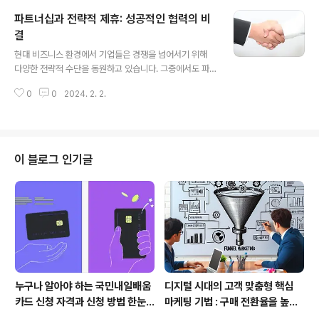
을 구매하는 것이 합리적이라고 생..
개인 또는 팀이 목표를 달성하고 개인적 성장을 이루어내
파트너십과 전략적 제휴: 성공적인 협력의 비
기 위해 외부 전문가인 코치로부터 지도받는 프로세스입니
다. 이는 지속적인 피드백과 목표 지향적인 계획 수립을 통
결
글 내용
해 개인이나 팀의 능력을 최대한 발휘하도록 도와주는 인
현대 비즈니스 환경에서 기업들은 경쟁을 넘어서기 위해
간 중심의 접근 방식입니다. 코치는 경험이 풍부하고 전문
다양한 전략적 수단을 동원하고 있습니다. 그중에서도 파
성을 갖춘 인물로서, 개인의 잠재력을 최대한 발휘하고 학
트너십과 전략적 제휴는 기업이 상호 혜택을 얻을 수 있는
습을 촉진하여 성과 향상을 이끌어내는 역할을 수행합니
0
0
2024. 2. 2.
강력한 전략 중 하나로 간주되고 있습니다. 이번 글에서는
다. 코칭의 핵심원리 성공적인 코칭을 위해 몇 가..
파트너십과 전략적 제휴의 중요성, 구성 요소, 성공적인 사
례에 대해 다루겠습니다. 1. 파트너십과 전략적 제휴의 중
요성 1.1 기업의 성장 및 경쟁력 강화 파트너십과 전략적 제
휴는 기업이 자체적으로 어려운 과제에 대응하고 새로운
이 블로그 인기글
기회를 모색하기 위한 효과적인 방법입니다. 상호 협력을
통해 기업은 자원을 공유하고 경쟁력을 강화할 수 있습니
다. 1.2 급변하는 시장 환경에 대응 변화무쌍한 비즈니스
환경에서 기업은 신속한 대응이 필요합니다. 파트너십을
통해 기업은 유연성을 확보하고 다양한 도..
누구나 알아야 하는 국민내일배움
디지털 시대의 고객 맞춤형 핵심
카드 신청 자격과 신청 방법 한눈
마케팅 기법 : 구매 전환율을 높이
에
는 퍼널 마케팅