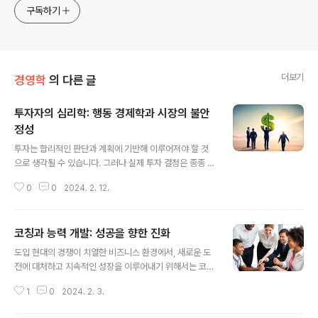
구독하기
더보기
경영학
의 다른 글
투자자의 심리학: 행동 경제학과 시장의 불안
정성
글 내용
투자는 합리적인 판단과 계획에 기반해 이루어져야 할 것
으로 생각될 수 있습니다. 그러나 실제 투자 결정은 종종 감
정과 심리적 요인에 의해 영향을 받습니다. 이러한 투자자
0
0
2024. 2. 12.
의 심리적 특성과 행동 경제학적 이론은 시장의 불안정성
을 이해하고 예측하는 데 중요한 역할을 합니다. 1. 행동 경
제학은 무엇인가? 행동 경제학은 경제학의 한 분야로, 사람
코칭과 능력 개발: 성공을 향한 진화
들의 심리적, 인지적, 사회적 특성이 경제적 결정에 미치는
글 내용
영향을 연구합니다. 다시 말해 인간의 행동이 합리적이지
도입 현대의 경쟁이 치열한 비즈니스 환경에서, 새로운 도
않은 경우를 연구하는 경제학의 한 분야입니다. 소비자들
전에 대처하고 지속적인 성장을 이루어내기 위해서는 코칭
이 자신의 이익을 극대화하기 위해 합리적인 선택을 하는
과 능력 개발이 중요한 역할을 합니다. 이 글에서는 코칭의
것이 아니라, 감정적 요인이나 인지적 편향에 따라 선택을
1
0
2024. 2. 3.
개념과 기본 원리, 능력 개발의 중요성, 그리고 성공적인 전
하는 경우가 있습니다. 예를 들어, 사람들이 가격이 싼 상품
략들에 대해 알아보겠습니다. 코칭의 본질과 개념 코칭은