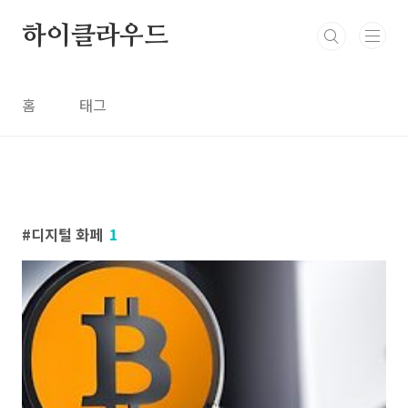
본문 바로가기
하이클라우드
홈
태그
디지털 화페
1