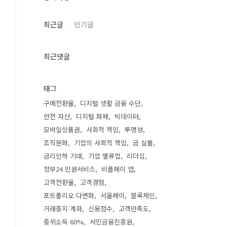
최근글
인기글
최근댓글
태그
구메전환율
디지털 생활 금융 수단
안전 자산
디지털 화페
빅데이터
모바일상품권
사회적 책임
투명성
조직문화
기업의 사회적 책임
금 실물
금리인하 기대
기업 밸류업
리더십
정부24 민원서비스
비플페이 앱
고객전환율
고객경혐
포트폴리오 다변화
서울페이
블록체인
거래중지 계좌
신용점수
고객만족도
중위소득 60%
서민금융진흥원