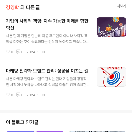
더보기
경영학
의 다른 글
기업의 사회적 책임: 지속 가능한 미래를 향한
혁신
글 내용
서론 현대 기업은 단순히 이윤 추구만이 아니라 사회적 책
임을 다하는 것이 중요하다는 인식이 높아지고 있습니다.
기업이 지속 가능한 방식으로 운영하고 사회적 가치를 증
0
0
2024. 1. 30.
진시키는 것은 오늘날의 경영 환경에서 필수적인 요소가
되었습니다. 이번 글에서는 구글 CEO Sundar Pichai의
관점에서 기업의 사회적 책임에 대해 살펴보겠습니다. 1.
마케팅 전략과 브랜드 관리: 성공을 이끄는 길
환경 지속 가능성 지구 온난화, 자원 고갈 등의 환경 문제는
글 내용
우리가 직면한 심각한 과제입니다. 기업은 환경에 대한 책
서론 마케팅 전략과 브랜드 관리는 현대 기업들이 경쟁적
임을 다하고 지속 가능한 비즈니스 모델을 채택해야 합니
인 시장에서 두각을 나타내고 성공을 이끌기 위해 중요한
다. 에너지 효율성을 높이고 탄소 배출을 줄이는 등의 노력
요소입니다. 이번 글에서는 글로벌 유명 기업들의 사례를
을 통해 환경 보호에 기여함으로써 미래 세대에 더 나은 환
0
0
2024. 1. 30.
중심으로 마케팅 전략과 브랜드 관리의 핵심 원리를 살펴
경을 남길 수 있습니다. 2. 사회적 다양성과 평등 기업은 다
보고자 합니다. 1. Apple: 브랜드의 강력한 정체성 Apple
양성과 평등을 존중하고 지..
은 제품 디자인, 사용자 경험, 혁신성 등을 강조하여 독특한
브랜드 정체성을 구축했습니다. 간결하고 세련된 디자인,
혁신적인 기술 도입, 뛰어난 고객 서비스는 소비자들에게
이 블로그 인기글
Apple 브랜드에 대한 긍정적인 이미지를 심어주었습니
다. 마케팅 전략은 제품 발표를 통한 미디어 이벤트를 효과